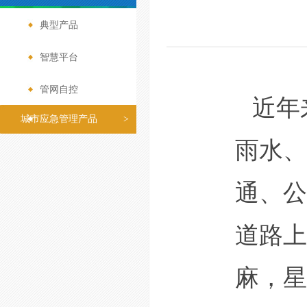
典型产品
>
智慧平台
>
管网自控
>
近年
城市应急管理产品
>
雨水、
通、公
道路上
麻，星